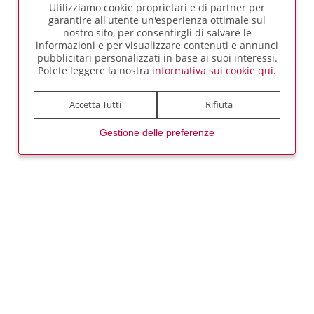
Ruoli nei Negozi
Utilizziamo cookie proprietari e di partner per
garantire all'utente un'esperienza ottimale sul
nostro sito, per consentirgli di salvare le
informazioni e per visualizzare contenuti e annunci
GUIDA LA RIVOLUZIONE DEL
pubblicitari personalizzati in base ai suoi interessi.
Potete leggere la nostra
informativa sui cookie qui
.
SUONO
Accetta Tutti
Rifiuta
Usa la tua esperienza per trasformare la vita
delle persone
Gestione delle preferenze
Cerca e Candidati
Scopri di più